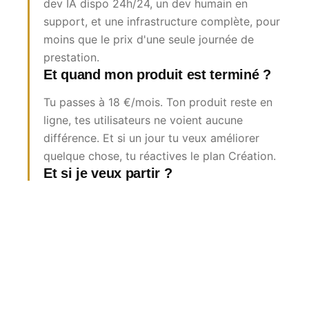
dev IA dispo 24h/24, un dev humain en
support, et une infrastructure complète, pour
moins que le prix d'une seule journée de
prestation.
Et quand mon produit est terminé ?
Tu passes à 18 €/mois. Ton produit reste en
ligne, tes utilisateurs ne voient aucune
différence. Et si un jour tu veux améliorer
quelque chose, tu réactives le plan Création.
Et si je veux partir ?
Ton code est à toi. Tu le télécharges, tu le
donnes à un dev, tu le déploies ailleurs.
Aucun engagement, aucun verrou.